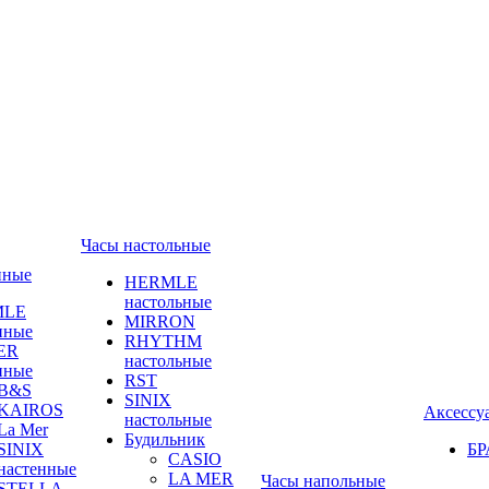
Часы настольные
нные
HERMLE
настольные
MLE
MIRRON
нные
RHYTHM
ER
настольные
нные
RST
B&S
SINIX
KAIROS
Аксессу
настольные
La Mer
Будильник
SINIX
Б
CASIO
настенные
LA MER
Часы напольные
STELLA