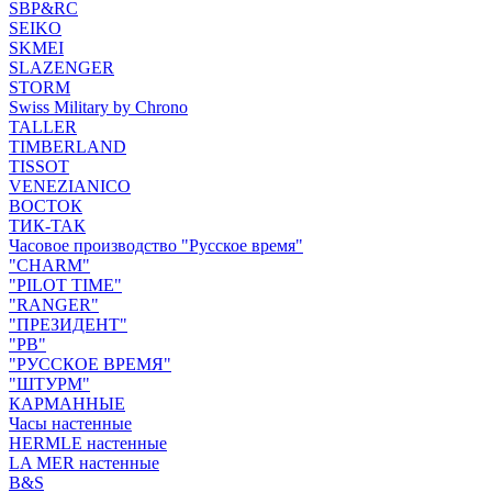
SBP&RC
SEIKO
SKMEI
SLAZENGER
STORM
Swiss Military by Chrono
TALLER
TIMBERLAND
TISSOT
VENEZIANICO
ВОСТОК
ТИК-ТАК
Часовое производство "Русское время"
"CHARM"
"PILOT TIME"
"RANGER"
"ПРЕЗИДЕНТ"
"РВ"
"РУССКОЕ ВРЕМЯ"
"ШТУРМ"
КАРМАННЫЕ
Часы настенные
HERMLE настенные
LA MER настенные
B&S