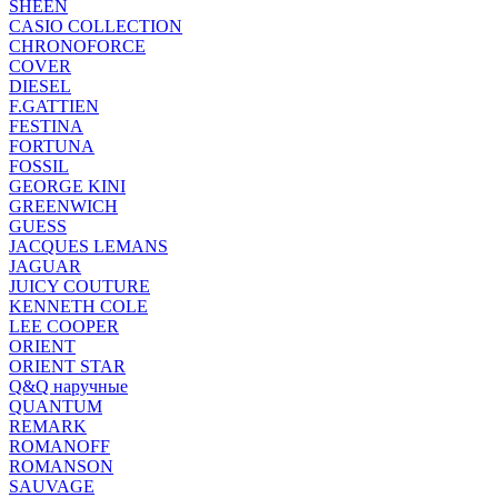
SHEEN
CASIO COLLECTION
CHRONOFORCE
COVER
DIESEL
F.GATTIEN
FESTINA
FORTUNA
FOSSIL
GEORGE KINI
GREENWICH
GUESS
JACQUES LEMANS
JAGUAR
JUICY COUTURE
KENNETH COLE
LEE COOPER
ORIENT
ORIENT STAR
Q&Q наручные
QUANTUM
REMARK
ROMANOFF
ROMANSON
SAUVAGE