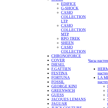
EDIFICE
G-SHOCK
CASIO
COLLECTION
LTP
CASIO
COLLECTION
MTP
RPO TREK
SHEEN
CASIO
COLLECTION
CHRONOFORCE
COVER
Часы насте
DIESEL
F.GATTIEN
HER
FESTINA
насте
FORTUNA
LA M
FOSSIL
насте
GEORGE KINI
GREENWICH
GUESS
JACQUES LEMANS
JAGUAR
JUICY COUTURE