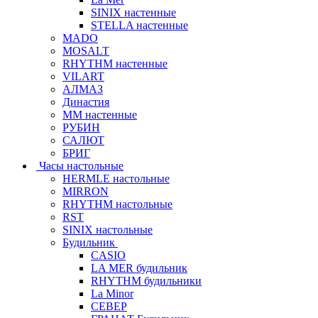
SINIX настенные
STELLA настенные
MADO
MOSALT
RHYTHM настенные
VILART
АЛМАЗ
Династия
ММ настенные
РУБИН
САЛЮТ
БРИГ
Часы настольные
HERMLE настольные
MIRRON
RHYTHM настольные
RST
SINIX настольные
Будильник
CASIO
LA MER будильник
RHYTHM будильники
La Minor
СЕВЕР