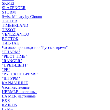
SKMEI
SLAZENGER
STORM
Swiss Military by Chrono
TALLER
TIMBERLAND
TISSOT
VENEZIANICO
ВОСТОК
ТИК-ТАК
Часовое производство "Русское время"
"CHARM"
"PILOT TIME"
"RANGER"
"ПРЕЗИДЕНТ"
"РВ"
"РУССКОЕ ВРЕМЯ"
"ШТУРМ"
КАРМАННЫЕ
Часы настенные
HERMLE настенные
LA MER настенные
B&S
KAIROS
La Mer