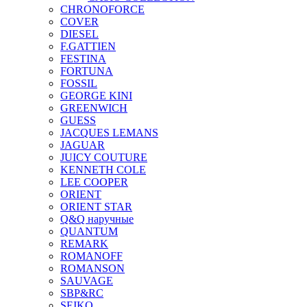
CHRONOFORCE
COVER
DIESEL
F.GATTIEN
FESTINA
FORTUNA
FOSSIL
GEORGE KINI
GREENWICH
GUESS
JACQUES LEMANS
JAGUAR
JUICY COUTURE
KENNETH COLE
LEE COOPER
ORIENT
ORIENT STAR
Q&Q наручные
QUANTUM
REMARK
ROMANOFF
ROMANSON
SAUVAGE
SBP&RC
SEIKO